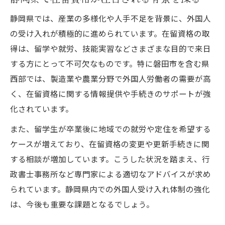
磐田市外国人人口から分かる在留資格の役
静岡県では、産業の多様化や人手不足を背景に、外国人
割
の受け入れが積極的に進められています。在留資格の取
留学中の在留資格で就労可能な条件とは
得は、留学や就労、技能実習などさまざまな目的で来日
在留資格「留学」で就労できるケースを解
する方にとって不可欠なものです。特に磐田市を含む県
説
西部では、製造業や農業分野で外国人労働者の需要が高
留学目的の在留資格と資格外活動許可の基
く、在留資格に関する情報提供や手続きのサポートが強
準
化されています。
静岡県で留学生が就労する際の在留資格の
また、留学生が卒業後に地域での就労や定住を希望する
注意点
ケースが増えており、在留資格の変更や更新手続きに関
就労可能な在留資格の条件と実際の事例紹
する相談が増加しています。こうした状況を踏まえ、行
介
政書士事務所など専門家による適切なアドバイスが求め
在留資格変更時に知っておきたいポイント
られています。静岡県内での外国人受け入れ体制の強化
磐田市における外国人人口の推移分析
は、今後も重要な課題となるでしょう。
磐田市の外国人人口推移と在留資格の影響