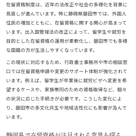
解説
在留資格制度は、近年の法改正や社会の多様化を背景に
静岡県で留学を始める際の在留資格手続き
見直しが進んでいます。特に静岡県磐田市では、外国人
住民の増加とともに、在留資格に関する関心が高まって
在留資格の更新や変更に必要な書類のポイ
います。出入国管理法の改正によって、留学生や就労を
ント
目的とした在留資格の運用が柔軟化し、磐田市でも多様
磐田市で留学を希望する方の在留資格相談
な国籍の方が生活しやすくなっています。
事例
この現状に対応するため、行政書士事務所や市の相談窓
外国人が多い理由を磐田市から探る
口では在留資格申請や変更のサポート体制が強化されて
磐田市で外国人が増える主な理由と在留資
います。例えば、留学生が卒業後に就労ビザへ変更を希
格
望するケースや、家族帯同のための資格取得など、個々
静岡県外国人が多い理由を磐田市の特徴か
の状況に応じた手続きが必要です。こうした変化によ
ら考察
り、磐田市の多文化共生や地域活性化にも影響が及んで
在留資格別に見る磐田市の外国人居住傾向
います。
地域の多文化共生と在留資格の関連性を解
説
静岡県で在留資格が注目される背景を探る