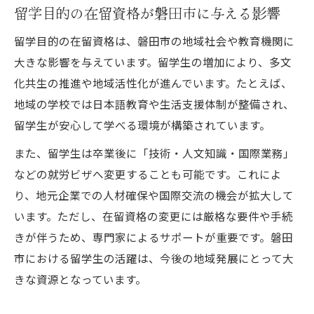
留学目的の在留資格が磐田市に与える影響
統計データで見る在留資格別外国人構成の
変化
留学目的の在留資格は、磐田市の地域社会や教育機関に
大きな影響を与えています。留学生の増加により、多文
静岡県外国人人口ランキングと磐田市の現
化共生の推進や地域活性化が進んでいます。たとえば、
状
地域の学校では日本語教育や生活支援体制が整備され、
磐田市で多い在留資格と人口増加の背景
留学生が安心して学べる環境が構築されています。
地域別にみる在留資格と外国人人口の分布
また、留学生は卒業後に「技術・人文知識・国際業務」
静岡県で目立つ在留外国人の現状
などの就労ビザへ変更することも可能です。これによ
静岡県在留外国人の現状と在留資格の内訳
り、地元企業での人材確保や国際交流の機会が拡大して
外国人国籍別にみる在留資格の特徴
います。ただし、在留資格の変更には厳格な要件や手続
静岡県で増加する外国人観光客と在留資格
きが伴うため、専門家によるサポートが重要です。磐田
制度
市における留学生の活躍は、今後の地域発展にとって大
在留資格と外国人が多い県の共通点を考察
きな資源となっています。
静岡県の在留資格支援体制と今後の課題