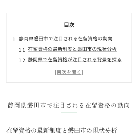
目次
静岡県磐田市で注目される在留資格の動向
在留資格の最新制度と磐田市の現状分析
静岡県で在留資格が注目される背景を探る
留学目的の在留資格が磐田市に与える影響
在留資格の変化と磐田市外国人住民の関係
静岡県外国人人口ランキングから見える動
向
静岡県磐田市で注目される在留資格の動向
留学目的で必要な在留資格の基礎知識
留学目的の在留資格とはどのようなものか
在留資格の最新制度と磐田市の現状分析
在留資格「留学」取得の基本条件を詳しく