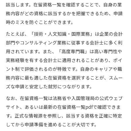
会計士が知っておくべき申請時の経営管理
該当します。在留資格一覧を確認することで、自身の業
要件
務内容がどの資格に該当するかを把握できるため、申請
在留資格選択で迷う会計士が確認すべき条件
時のミスを防ぐことができます。
会計士の業務内容に応じた在留資格選び
たとえば、「技術・人文知識・国際業務」は企業の会計
在留資格と日本人の場合の選択基準比較
部門やコンサルティング業務に従事する会計士に多く利
在留資格一覧pdfを使った条件整理の方法
用されています。また、「高度専門職」は高い専門性や
実務経験を有する会計士に適用されることがあり、ポイ
経営管理要件と会計士の適合性を検証
ント制で評価されるのが特徴です。自身のキャリアや職
在留資格選択時の職種一覧の見方と活用法
務内容に最も適した在留資格を選択することが、スムー
ズな申請と安定した就労につながります。
なお、在留資格一覧は法務省や入国管理局の公式ウェブ
サイト、あるいは最新の在留資格一覧pdfで確認できま
す。正式な情報源を参照し、該当する資格を正確に特定
してから申請準備を進めることが大切です。