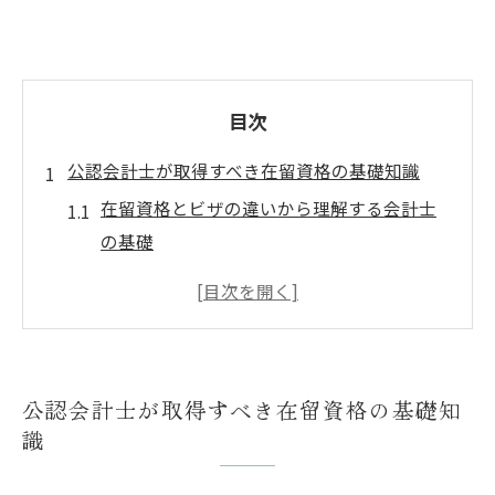
目次
公認会計士が取得すべき在留資格の基礎知識
在留資格とビザの違いから理解する会計士
の基礎
在留資格一覧で会計士の該当職種を確認し
よう
日本人の場合との在留資格要件の違い解説
会計士が押さえるべき在留資格29種類の概
公認会計士が取得すべき在留資格の基礎知
要
識
最新の在留資格一覧pdf活用による情報整理
在留資格で実現する会計士の日本就労ステップ