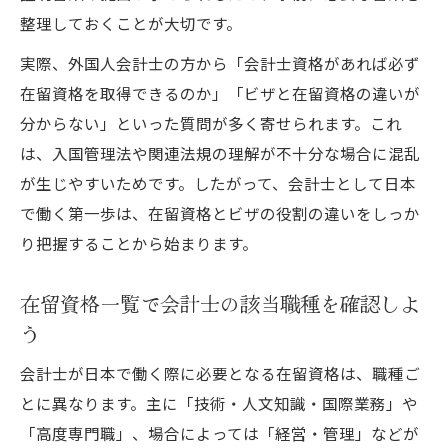
法律・会計業務で必要な在留資格とは何か
整理しておくことが大切です。
法律・会計業務に特化した在留資格の特徴
実際、外国人会計士の方から「会計士資格があれば必ず
在留資格でカバーされる会計士の職種一覧
在留資格を取得できるのか」「ビザと在留資格の違いが
経営管理要件と会計士実務の関わり方
分からない」といった質問が多く寄せられます。これ
は、入国管理法や関連法規の理解が不十分な場合に混乱
在留資格選択時の業務範囲と申請注意点
が生じやすいためです。したがって、会計士として日本
法律・会計業務で求められる在留資格の要
で働く第一歩は、在留資格とビザの役割の違いをしっか
点
り把握することから始まります。
資格登録後に押さえるべき在留資格申請のコツ
在留資格申請に必要な提出書類の準備ポイ
在留資格一覧で会計士の該当職種を確認しよ
ント
う
会計士資格登録後の審査基準と注意事項
会計士が日本で働く際に必要となる在留資格は、職種ご
在留資格更新のタイミングと手続きの流れ
とに異なります。主に「技術・人文知識・国際業務」や
申請の際に役立つ在留資格一覧の活用方法
「高度専門職」、場合によっては「経営・管理」などが