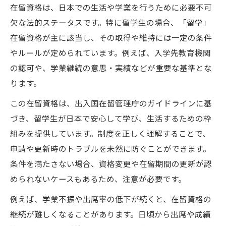
在留資格留学の更新時期と準備の流れ
在留資格は、日本での生活や学業を行うために必要不可
欠な法的ステータスです。特に留学生の場合、「留学」
在留資格留学必要書類の取り揃え方
在留資格が主に該当し、その取得や維持には一定の条件
在留資格留学生のビザ更新が厳しい理由
やルールが定められています。例えば、入学先教育機関
安心して準備できる在留資格の更新方法
の認可や、学業継続の意思・実績などが重要な基準とな
在留資格の更新手続きをスムーズに進める
ります。
方法
この在留資格は、出入国在留管理庁のガイドラインに基
在留資格留学で安心できる申請準備のコツ
づき、留学生が日本で安心して学び、生活するための枠
在留資格更新時の必要書類と提出時の注意
組みを提供しています。制度を正しく理解することで、
点
申請や更新時のトラブルを未然に防ぐことができます。
留学生に役立つ在留資格更新の体験談紹介
条件を満たさない場合、資格変更や在留期間の更新が認
在留資格留学更新時のトラブル回避方法
められないケースもあるため、注意が必要です。
アルバイトを希望する場合の資格外活動許可
例えば、学業不振や出席率の低下が続くと、在留資格の
在留資格留学でアルバイト許可を得る手順
継続が難しくなることがあります。日頃から出席や成績
資格外活動許可と在留資格の関係を解説