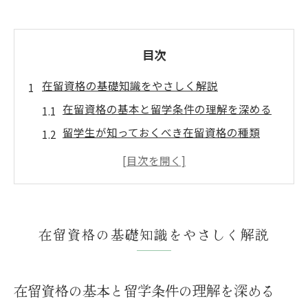
目次
在留資格の基礎知識をやさしく解説
在留資格の基本と留学条件の理解を深める
留学生が知っておくべき在留資格の種類
在留資格で重要な手続きのポイント解説
在留資格留学の条件と取得の流れを押さえ
る
在留資格と留学生活の関わりを明確にする
在留資格の基礎知識をやさしく解説
留学生に求められるビザ更新書類の全体像
在留資格更新で必要な書類の一覧と役割
在留資格の基本と留学条件の理解を深める
留学生のビザ更新時に必須となる申請書類