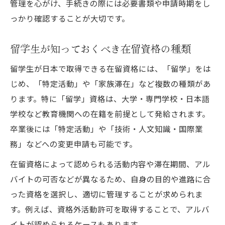
管理を心がけ、手続きの際には必要書類や申請時期をし
在留資格留学でのアルバイト条件とルール
っかり確認することが大切です。
アルバイト申請時に必要な在留資格書類
留学生が知っておくべき在留資格の種類
在留資格留学と資格外活動の注意点まとめ
28時間ルール正しい運用と違反防止のコツ
留学生が日本で取得できる在留資格には、「留学」をは
じめ、「特定活動」や「家族滞在」など複数の種類があ
在留資格留学生の28時間ルールを正確に守
ります。特に「留学」資格は、大学・専門学校・日本語
る
学校など教育機関への在籍を前提として発給されます。
28時間ルールと在留資格違反のリスク回避
卒業後には「特定活動」や「技術・人文知識・国際業
在留資格留学での複数アルバイト合算ルー
務」などへの変更申請も可能です。
ル
在留資格によって認められる活動内容や滞在期間、アル
資格外活動許可と28時間ルールの実践法
バイトの可否などが異なるため、自身の目的や進路に合
在留資格留学で違反しない時間管理術
った資格を選択し、適切に管理することが求められま
卒業後も知っておきたい在留資格の条件
す。例えば、資格外活動許可を取得することで、アルバ
卒業後の在留資格変更と申請の流れを解説
イトが認められるケースもあります。