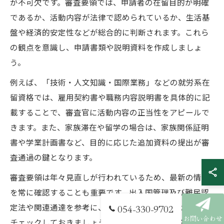
が不可欠です。審査要領では、申請者の在留目的が明確
であるか、活動内容が法律で認められているか、生活基
盤や経済的安定性などが総合的に判断されます。これら
の観点を意識し、申請書類や説明資料を作成しましょ
う。
例えば、「技術・人文知識・国際業務」などの就労系在
留資格では、雇用契約書や職務内容説明書を具体的に記
載することで、審査官に活動内容の正当性をアピールで
きます。また、家族滞在や留学の場合は、家族関係証明
書や学業計画書など、目的に応じた追加資料の提出が審
査通過の鍵となります。
審査要領は年々見直しが行われているため、最新の情報
を常に確認することも重要です。出入国管理及び難民認
定法や関連通達を参考に、具体的な失敗例や成功事例も
054-330-9702
お問い合わせ
チェックしておきましょう。特に、申請理由の説明が曖