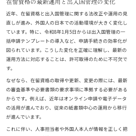
在留資格の最新運用と出入国管理の変化
入国管理局とは何か在留資格制度の基礎
新生児の在留資格手続きと管理局の対応
近年、在留資格と出入国管理に関する法改正や運用の見
在留資格取得条件を知り正確な準備をしよ
直しが進み、外国人の日本での活動環境が大きく変化し
う
ています。特に、令和8年1月5日からは出入国管理の一
括申請テンプレートの導入など、申請手続きの効率化が
出入国管理の制度と在留資格の種類を整理
図られています。こうした変化を正確に理解し、最新の
在留資格取得の流れを基本から学ぶ
運用方法に対応することは、許可取得のために不可欠で
申請成功へ導く在留資格の準備とは
す。
在留資格申請時に必要な書類準備のコツ
なぜなら、在留資格の取得や更新、変更の際には、最新
在留資格取得許可申請書のダウンロード方
の審査基準や必要書類の要求事項に準拠する必要がある
法
からです。例えば、近年はオンライン申請や電子データ
審査要領に沿った在留資格書類の作成ポイ
の活用が進んでおり、従来の紙書類中心の運用から移行
ント
が進んでいます。
在留資格取得の条件を満たすための準備術
これに伴い、人事担当者や外国人本人が情報を正しく把
出入国管理局での在留資格申請の流れを理