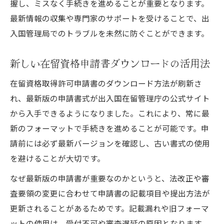
握し、ミスなく手続きを進めることが重要となります。
解
最新情報の収集や専門家のサポートを受けることで、出
在留資格取得の流れを分かりやすく紹介
入国管理局でのトラブルを未然に防ぐことができます。
在留資格取得の基本的な流れと重要ポイン
ト
新しい在留資格申請書ダウンロードの活用法
申請書ダウンロードから提出までの手順解
在留資格取得許可申請書のダウンロード方法が刷新さ
説
れ、最新版の申請書式が出入国在留管理庁の公式サイト
入国管理局での在留資格申請フローの実際
から入手できるようになりました。これにより、常に最
在留資格取得の条件と審査の進め方を紹介
新のフォーマットで手続きを進めることが可能です。申
在留資格申請の必要書類と準備方法の流れ
請前には必ず最新バージョンを確認し、古い書式の使用
必要書類や審査要領の押さえ方をチェック
を避けることが大切です。
在留資格申請に必要な書類一覧と準備方法
なぜ最新版の申請書が重要なのかというと、法改正や審
入国在留審査要領を踏まえた在留資格対策
査要領の変更に合わせて申請書の記載項目や提出方法が
更新されることがあるためです。記載漏れや旧フォーマ
在留資格申請書PDF活用と記入時の注意点
ットの使用は、受付不可や審査遅延の原因となります。