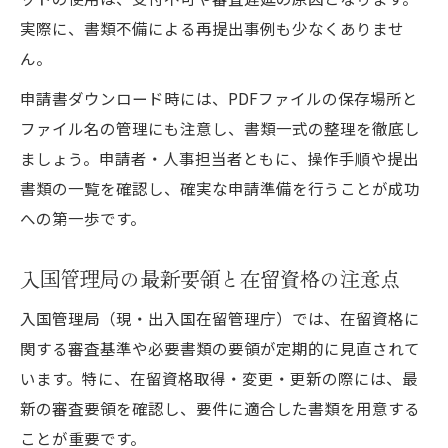
出入国管理局で求められる在留資格条件
実際に、書類不備による再提出事例も少なくありませ
在留資格書類の書き方と審査基準のポイン
ん。
ト
申請書ダウンロード時には、PDFファイルの保存場所と
確実な在留資格申請の実務ノウハウ集
ファイル名の管理にも注意し、書類一式の整理を徹底し
在留資格取得許可申請を確実に進める方法
ましょう。申請者・人事担当者ともに、操作手順や提出
出入国管理局での在留資格申請ノウハウ公
書類の一覧を確認し、確実な申請準備を行うことが成功
開
への第一歩です。
オンライン申請と在留資格手続きの最新事
情
入国管理局の最新要領と在留資格の注意点
審査要領を踏まえた実践的な在留資格対策
入国管理局（現・出入国在留管理庁）では、在留資格に
在留資格条件クリアのためのポイント整理
関する審査基準や必要書類の要領が定期的に見直されて
います。特に、在留資格取得・変更・更新の際には、最
新の審査要領を確認し、要件に適合した書類を用意する
ことが重要です。