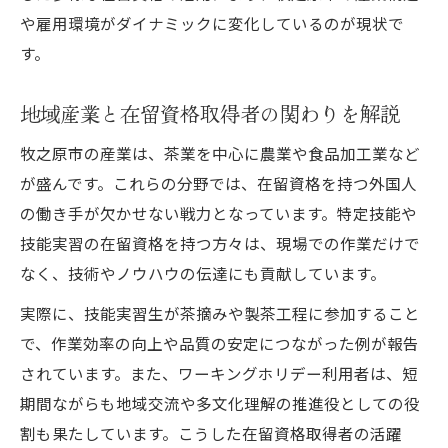
地域産業の人手不足と在留資格需要の高ま
や雇用環境がダイナミックに変化しているのが現状で
り
す。
在留資格が注目される時代背景と今後の傾
向
地域産業と在留資格取得者の関わりを解説
在留資格を選ぶ理由と生活設計への影響
牧之原市の産業は、茶業を中心に農業や食品加工業など
国際的な人材移動と在留資格の関係性に注
が盛んです。これらの分野では、在留資格を持つ外国人
目
の働き手が欠かせない戦力となっています。特定技能や
牧之原台地の茶業と外国人雇用の実態を解説
技能実習の在留資格を持つ方々は、現場での作業だけで
在留資格が茶業の現場で果たす役割とは
なく、技術やノウハウの伝達にも貢献しています。
外国人雇用と在留資格の最新動向を紹介
実際に、技能実習生が茶摘みや製茶工程に参加すること
牧之原台地で求められる在留資格の種類を
で、作業効率の向上や品質の安定につながった例が報告
解説
されています。また、ワーキングホリデー利用者は、短
在留資格を持つ外国人が支える茶業の今
期間ながらも地域交流や多文化理解の推進役としての役
茶業発展の陰にある在留資格の重要性
割も果たしています。こうした在留資格取得者の活躍