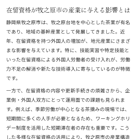
在留資格が牧之原市の産業に与える影響とは
在留資格とワーキングホリデーの違いを現
地で実感
静岡県牧之原市は、牧之原台地を中心とした茶業が有名
ワーキングホリデーで在留資格が重要にな
であり、地域の基幹産業として発展してきました。近
る場面
年、在留資格を持つ外国人の増加が、地元産業にさまざ
まな影響を与えています。特に、技能実習や特定技能と
在留資格取得者が語る牧之原市での生活の
いった在留資格による外国人労働者の受け入れが、労働
魅力
力不足の解消や新たな技術導入に寄与しているのが特徴
ワーキングホリデー経験と在留資格の活用
です。
事例
在留資格で広がる牧之原市の就労・生活の
一方で、在留資格の内容や更新手続きの煩雑さから、企
選択肢
業側・外国人双方にとって運用面での課題も見られま
す。例えば、季節労働が中心となる茶摘みの現場では、
在留資格を持つ人が増える背景には何があるか
短期間に多くの人手が必要となるため、ワーキングホリ
在留資格取得者増加の社会的背景を読み解
デー制度を活用した短期滞在者の存在も重要です。こう
く
した多様な在留資格の活用により、牧之原市の産業構造