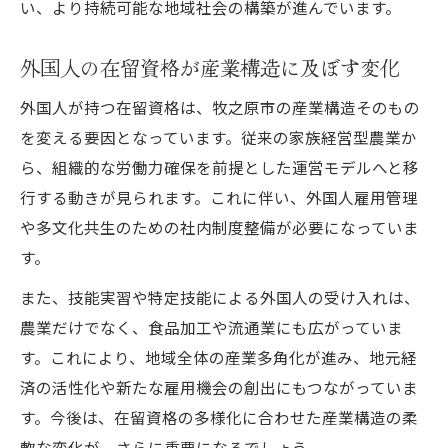
い、より持続可能な地域社会の構築が進んでいます。
在留資格が静岡県の地域社会に与える影響
静岡県で在留資格取得が増える要因を解説
外国人の在留資格が産業構造に及ぼす変化
在留資格が今後の地域発展に果たす役割と
外国人が持つ在留資格は、牧之原市の産業構造そのもの
は
を変える要因となっています。従来の家族経営型農業か
ら、組織的な労働力確保を前提とした運営モデルへと移
行する動きが見られます。これに伴い、外国人雇用管理
や多文化共生のための社内制度整備が必要になっていま
す。
また、技能実習や特定技能による外国人の受け入れは、
農業だけでなく、食品加工や流通業にも広がっていま
す。これにより、地域全体の産業多角化が進み、地元経
済の活性化や新たな雇用機会の創出にもつながっていま
す。今後は、在留資格の多様化に合わせた産業構造の柔
軟な変化が、さらに重要になるでしょう。