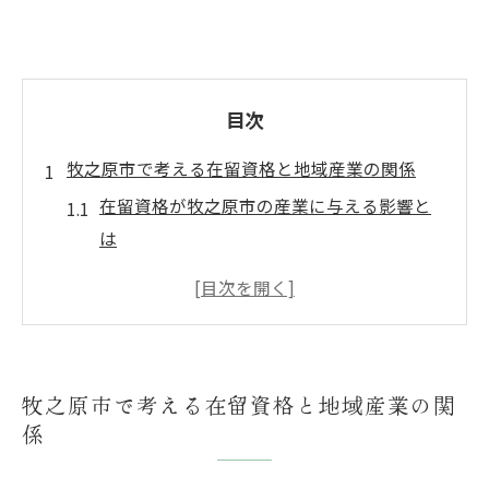
目次
牧之原市で考える在留資格と地域産業の関係
在留資格が牧之原市の産業に与える影響と
は
地域産業と在留資格取得者の関わりを解説
在留資格と地域産業成長の相互作用に注目
外国人の在留資格が産業構造に及ぼす変化
産業発展における在留資格の役割を考察す
牧之原市で考える在留資格と地域産業の関
る
係
ワーキングホリデー経験から見た牧之原市の暮
らし