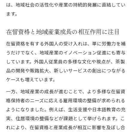
は、地域社会の活性化や産業の持続的発展に直結してい
生活設計に役立つ牧之原市の外国人統計を読む
ます。
在留資格別に見る牧之原市の外国人統計の
特徴
在留資格と地域産業成長の相互作用に注目
統計から読み解く在留資格と生活設計のヒ
ント
在留資格を有する外国人の受け入れは、単に労働力を補
うだけでなく、地域産業のイノベーション促進にも寄与
在留資格ごとの外国人比率と生活実態に迫
しています。外国人従業員の多様な文化や視点が、茶製
る
品の開発や販路拡大、新しいサービスの創出につながる
牧之原市の在留資格分布から見える地域特
ケースも増えています。
性
一方、地域産業の成長が進むことで、より多様な在留資
在留資格の種類が生活設計に与える影響と
格保持者のニーズに応える雇用環境の整備が求められる
は
ようになりました。例えば、生活支援や日本語教育の充
静岡県内で在留資格が注目される理由に迫る
実、住居環境の整備などが課題として挙げられます。こ
在留資格が静岡県で注目される背景を探る
れにより、在留資格と産業成長が相互に影響を及ぼし合
県内の雇用動向と在留資格の関係を分析